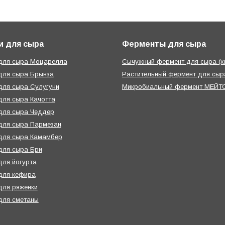
и для сыра
Ферменты для сыра
 для сыра Моцарелла
Сычужный фермент для сыра (х
для сыра Брынза
Растительный фермент для сыра
для сыра Сулугуни
Микробиальный фермент МЕЙТО
для сыра Качотта
для сыра Чеддер
для сыра Пармезан
для сыра Камамбер
для сыра Бри
для йогурта
для кефира
для ряженки
для сметаны