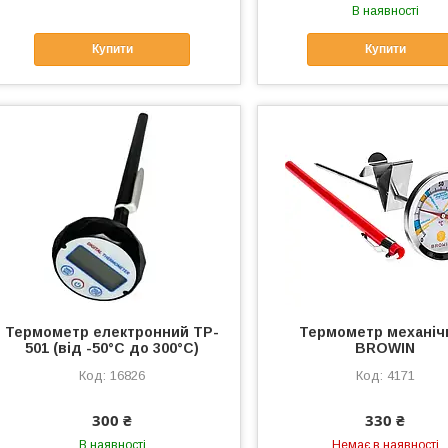
В наявності
Купити
Купити
Термометр електронний TP-
Термометр механіч
501 (від -50°C до 300°C)
BROWIN
16826
4171
300 ₴
330 ₴
В наявності
Немає в наявності