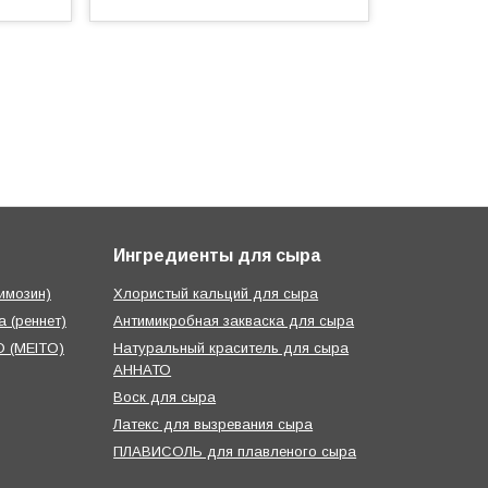
Ингредиенты для сыра
имозин)
Хлористый кальций для сыра
 (реннет)
Антимикробная закваска для сыра
 (MEITO)
Натуральный краситель для сыра
АННАТО
Воск для сыра
Латекс для вызревания сыра
ПЛАВИСОЛЬ для плавленого сыра