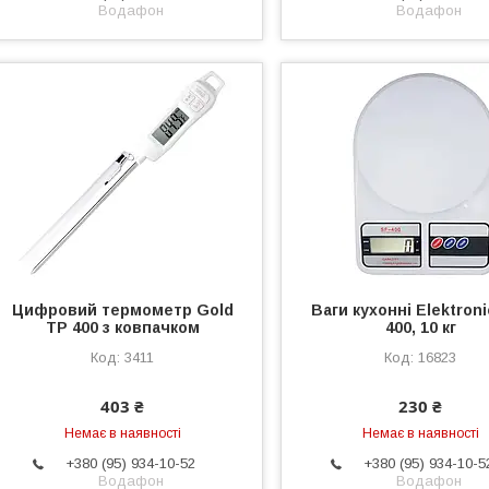
Водафон
Водафон
Цифровий термометр Gold
Ваги кухонні Elektron
TP 400 з ковпачком
400, 10 кг
3411
16823
403 ₴
230 ₴
Немає в наявності
Немає в наявності
+380 (95) 934-10-52
+380 (95) 934-10-5
Водафон
Водафон