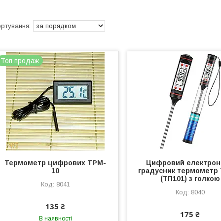
Топ продаж
Термометр цифрових TPM-
Цифровий електрон
10
градусник термометр
(ТП101) з голкою
8041
8040
135 ₴
175 ₴
В наявності