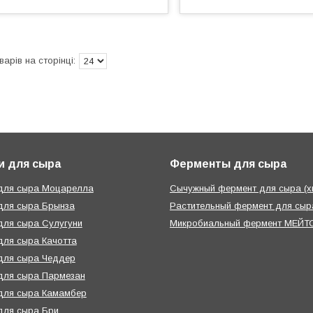
и для сыра
Ферменты для сыра
 для сыра Моцарелла
Сычужный фермент для сыра (х
для сыра Брынза
Растительный фермент для сыра
для сыра Сулугуни
Микробиальный фермент МЕЙТО
для сыра Качотта
для сыра Чеддер
для сыра Пармезан
для сыра Камамбер
для сыра Бри