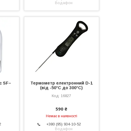
Водафон
ic SF–
Термометр електронний D-1
(від -50°C до 300°C)
16827
590 ₴
Немає в наявності
2
+380 (95) 934-10-52
Водафон