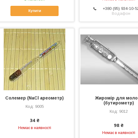
+380 (95) 934-10-5
Купити
Водафон
Солемер (NaCl ареометр)
Жиромір для моло
(бутирометр)
9005
9012
34 ₴
98 ₴
Немає в наявності
Немає в наявності