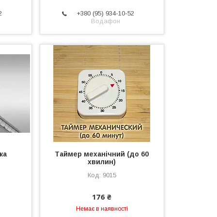
2
+380 (95) 934-10-52
Водафон
ка
Таймер механічний (до 60
хвилин)
9015
176 ₴
Немає в наявності