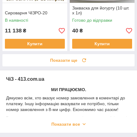
Закваска для йогурту (10 шт.
Сироварня ЧІЗРО-20
х 1л)
В наявності
Готово до відправки
11 138
40
₴
₴
Купити
Купити
Показати ще
ЧіЗ - 413.com.ua
МИ ПРАЦЮЄМО.
Дякуємо всім, хто вказує номер замовлення в коментарі до
платежу. Іншу інформацію вказувати не потрібно, тільки
номер замовлення з 8-ми цифр. Економимо час разом!
Рецепти приготування сиру в домашніх умовах опубліковані
на сайті (зліва посилання
РЕЦЕПТИ
).
Показати все