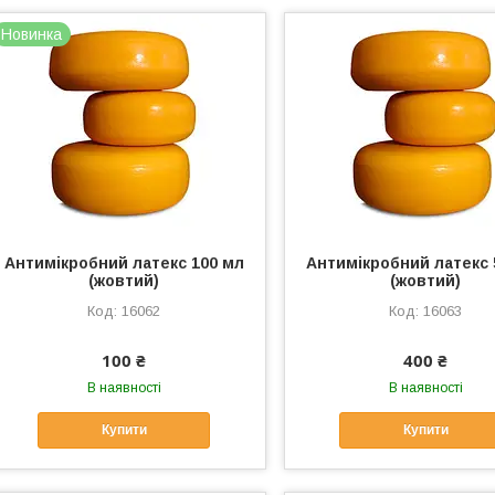
Новинка
Антимікробний латекс 100 мл
Антимікробний латекс 
(жовтий)
(жовтий)
16062
16063
100 ₴
400 ₴
В наявності
В наявності
Купити
Купити