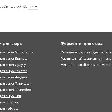
и для сыра
Ферменты для сыра
 для сыра Моцарелла
Сычужный фермент для сыра (х
для сыра Брынза
Растительный фермент для сыра
для сыра Сулугуни
Микробиальный фермент МЕЙТО
для сыра Качотта
для сыра Чеддер
для сыра Пармезан
для сыра Камамбер
для сыра Бри
для йогурта
для кефира