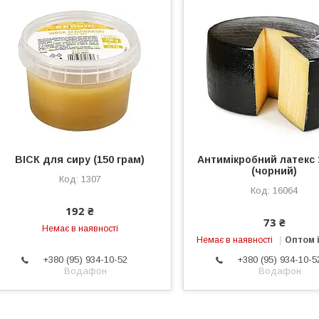
ВІСК для сиру (150 грам)
Антимікробний латекс 
(чорний)
1307
16064
192 ₴
73 ₴
Немає в наявності
Немає в наявності
Оптом і
+380 (95) 934-10-52
+380 (95) 934-10-5
Водафон
Водафон