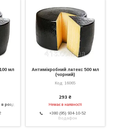
100 мл
Антимікробний латекс 500 мл
(чорний)
16065
293 ₴
 в роздріб
Немає в наявності
2
+380 (95) 934-10-52
Водафон