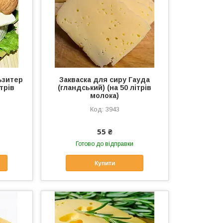
ьзитер
Закваска для сиру Гауда
ітрів
(гландський) (на 50 літрів
молока)
3943
55 ₴
Готово до відправки
Купити