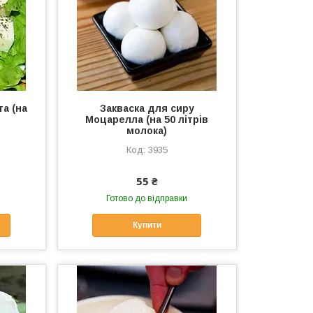
а (на
Закваска для сиру
Моцарелла (на 50 літрів
молока)
3935
55 ₴
Готово до відправки
Купити