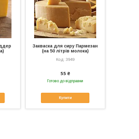
еддер
Закваска для сиру Пармезан
а)
(на 50 літрів молока)
3949
55 ₴
Готово до відправки
Купити