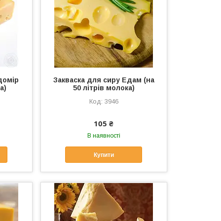
домір
Закваска для сиру Едам (на
а)
50 літрів молока)
3946
105 ₴
В наявності
Купити