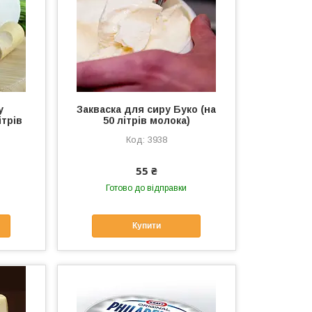
у
Закваска для сиру Буко (на
ітрів
50 літрів молока)
3938
55 ₴
Готово до відправки
Купити