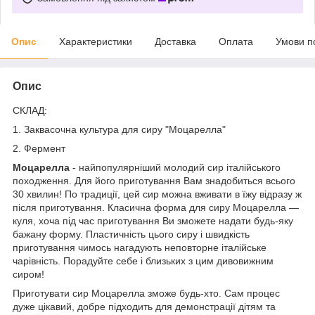
Опис
Характеристики
Доставка
Оплата
Умови п
Опис
СКЛАД:
1. Заквасочна культура для сиру "Моцарелла"
2. Фермент
Моцарелла
- найпопулярніший молодий сир італійського
походження. Для його приготування Вам знадобиться всього
30 хвилин! По традиції, цей сир можна вживати в їжу відразу ж
після приготування. Класична форма для сиру Моцарелла ―
куля, хоча під час приготування Ви зможете надати будь-яку
бажану форму. Пластичність цього сиру і швидкість
приготування чимось нагадують неповторне італійське
чарівність. Порадуйте себе і близьких з цим дивовижним
сиром!
Приготувати сир Моцарелла зможе будь-хто. Сам процес
дуже цікавий, добре підходить для демонстрації дітям та