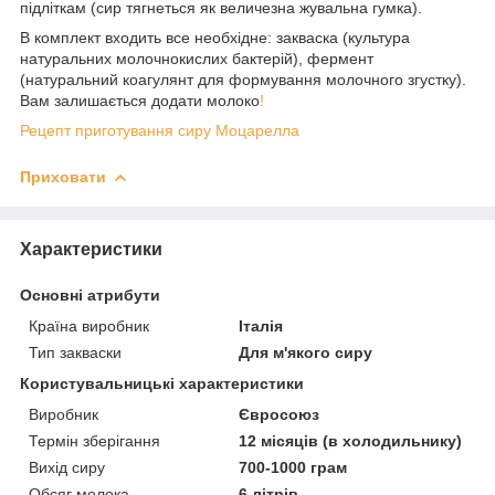
підліткам (сир тягнеться як величезна жувальна гумка).
В комплект входить все необхідне: закваска (культура
натуральних молочнокислих бактерій), фермент
(натуральний коагулянт для формування молочного згустку).
Вам залишається додати молоко
!
Рецепт приготування сиру Моцарелла
Приховати
Характеристики
Основні атрибути
Країна виробник
Італія
Тип закваски
Для м'якого сиру
Користувальницькі характеристики
Виробник
Євросоюз
Термін зберігання
12 місяців (в холодильнику)
Вихід сиру
700-1000 грам
Обсяг молока
6 літрів