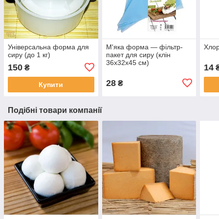
Універсальна форма для
М'яка форма — фільтр-
Хлор
сиру (до 1 кг)
пакет для сиру (клін
36x32x45 см)
150
14
₴
28
₴
Купити
Подібні товари компанії