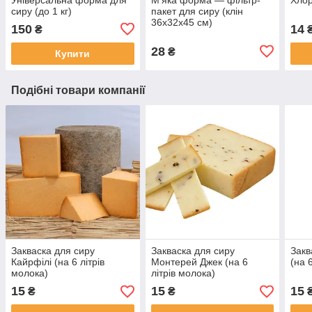
сиру (до 1 кг)
пакет для сиру (клін
36x32x45 см)
150
14
₴
28
₴
Купити
Подібні товари компанії
Закваска для сиру
Закваска для сиру
Закв
Кайрфілі (на 6 літрів
Монтерей Джек (на 6
(на 
молока)
літрів молока)
15
15
15
₴
₴