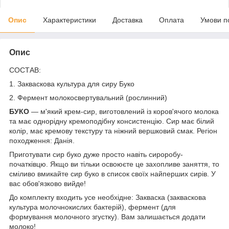
Опис
Характеристики
Доставка
Оплата
Умови п
Опис
СОСТАВ:
1. Закваскова культура для сиру Буко
2. Фермент молокосвертувальний (рослинний)
БУКО
— м'який крем-сир, виготовлений із коров'ячого молока
та має однорідну кремоподібну консистенцію. Сир має білий
колір, має кремову текстуру та ніжний вершковий смак. Регіон
походження: Данія.
Приготувати сир буко дуже просто навіть сироробу-
початківцю. Якщо ви тільки освоюєте це захопливе заняття, то
сміливо вмикайте сир буко в список своїх найперших сирів. У
вас обов'язково вийде!
До комплекту входить усе необхідне: Закваска (закваскова
культура молочнокислих бактерій), фермент (для
формування молочного згустку). Вам залишається додати
молоко!