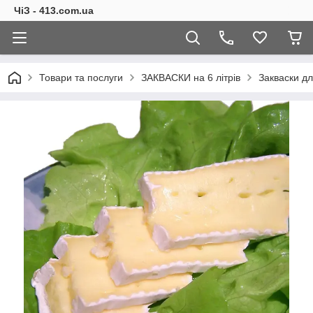
ЧіЗ - 413.com.ua
Товари та послуги
ЗАКВАСКИ на 6 літрів
Закваски дл