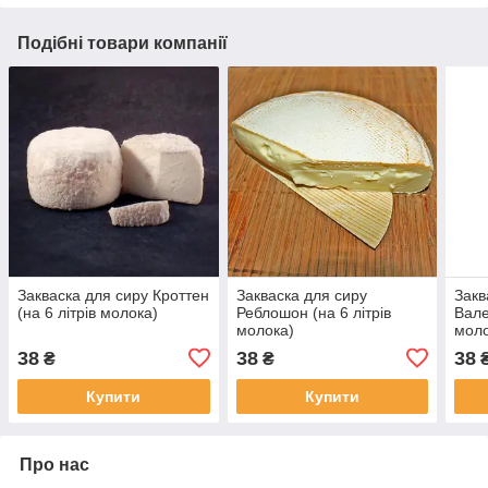
Подібні товари компанії
Закваска для сиру Кроттен
Закваска для сиру
Закв
(на 6 літрів молока)
Реблошон (на 6 літрів
Вале
молока)
моло
38
38
38
₴
₴
Купити
Купити
Про нас