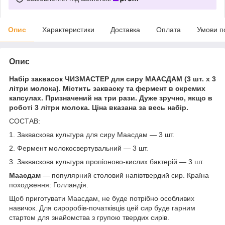
Опис
Характеристики
Доставка
Оплата
Умови п
Опис
Набір заквасок
ЧИЗМАСТЕР
для сиру МААСДАМ (3 шт. х 3
літри молока). Містить закваску та фермент в окремих
капсулах. Призначений на три рази. Дуже зручно, якщо в
роботі 3 літри молока. Ціна вказана за весь набір.
СОСТАВ:
1. Закваскова культура для сиру Маасдам — 3 шт.
2. Фермент молокосвертувальний — 3 шт.
3. Закваскова культура пропіоново-кислих бактерій — 3 шт.
Маасдам
— популярний столовий напівтвердий сир. Країна
походження: Голландія.
Щоб приготувати Маасдам, не буде потрібно особливих
навичок. Для сироробів-початківців цей сир буде гарним
стартом для знайомства з групою твердих сирів.