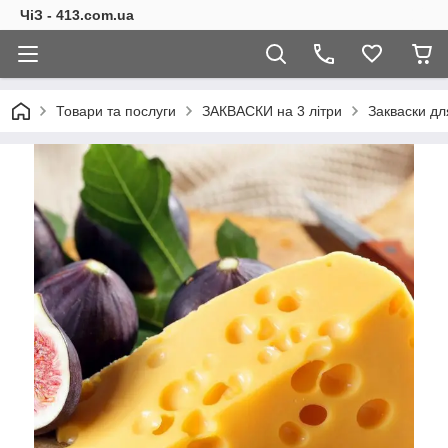
ЧіЗ - 413.com.ua
Товари та послуги
ЗАКВАСКИ на 3 літри
Закваски дл