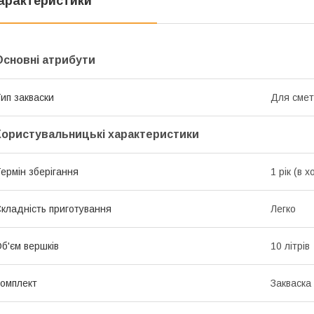
арактеристики
Основні атрибути
ип закваски
Для сме
Користувальницькі характеристики
ермін зберігання
1 рік (в 
кладність приготування
Легко
б'єм вершків
10 літрів
омплект
Закваска 