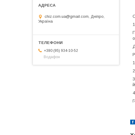
chiz.com.ua@gmail.com, Дніпро,
Україна
1
П
о
Д
+380 (95) 934-10-52
Р
Водафон
1
2
3
й
4
Г