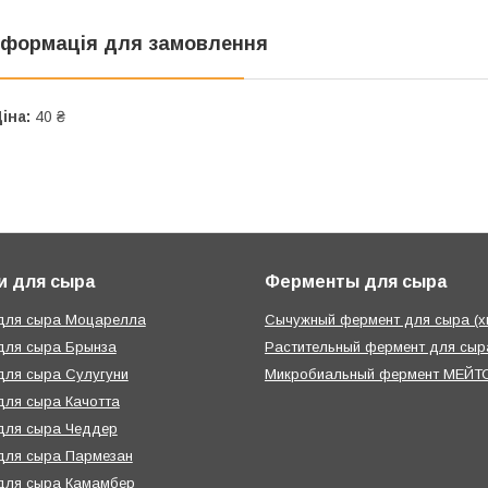
нформація для замовлення
іна:
40 ₴
и для сыра
Ферменты для сыра
 для сыра Моцарелла
Сычужный фермент для сыра (х
для сыра Брынза
Растительный фермент для сыра
для сыра Сулугуни
Микробиальный фермент МЕЙТО
для сыра Качотта
для сыра Чеддер
для сыра Пармезан
для сыра Камамбер