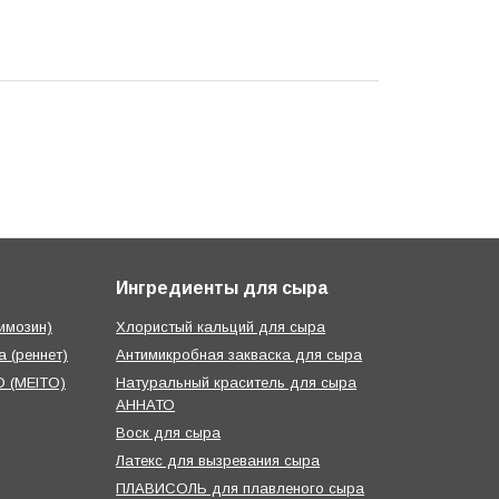
Ингредиенты для сыра
имозин)
Хлористый кальций для сыра
 (реннет)
Антимикробная закваска для сыра
 (MEITO)
Натуральный краситель для сыра
АННАТО
Воск для сыра
Латекс для вызревания сыра
ПЛАВИСОЛЬ для плавленого сыра