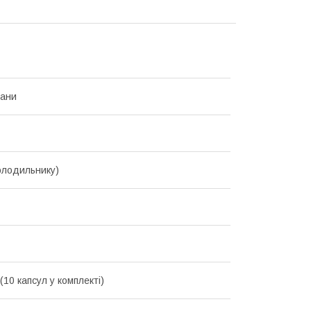
тани
холодильнику)
(10 капсул у комплекті)