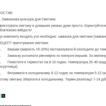
СОСТАВ:
. Закваскова культура для Сметани
риготувати сметану в домашніх умовах дуже просто. Користуйтеся 
бов'язково вийдете!
о комплекту входить усе необхідне: закваска для сметани (закваск
ЕЦЕПТ приготування сметани:
. Вершки (жирність 10-20%) пастеризувати й охолодити до темп
. Закваску розсипати рівномірно по поверхні вершків. За хвилин
. Помістити в термостат на 8-10 годин, температура 35-40 граду
огуртница).
. Витримати в холодильнику 8-12 годин за температури 5-12 град
отову сметану зберігати в холодильнику. Термін реалізації 7-14 діб