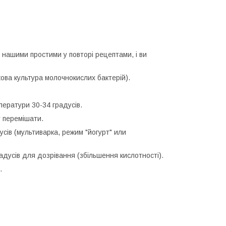
нашими простими у повторі рецептами, і ви
ова культура молочнокислих бактерій).
ератури 30-34 градусів.
у перемішати.
сів (мультиварка, режим "йогурт" или
усів для дозрівання (збільшення кислотності).
.