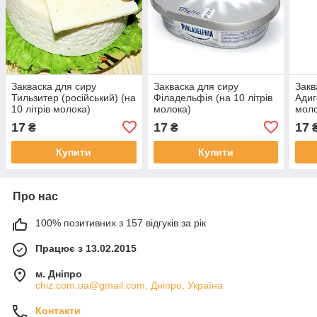
Закваска для сиру
Закваска для сиру
Закв
Тильзитер (російський) (на
Філадельфія (на 10 літрів
Адиг
10 літрів молока)
молока)
моло
17
17
17
₴
₴
Купити
Купити
Про нас
100% позитивних з 157 відгуків за рік
Працює з 13.02.2015
м. Дніпро
chiz.com.ua@gmail.com, Дніпро, Україна
Контакти