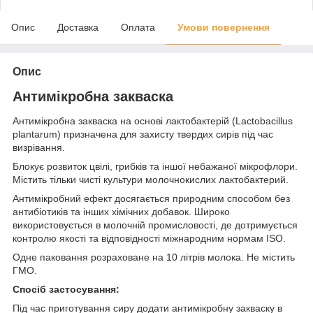
Опис
Доставка
Оплата
Умови повернення
Опис
Антимікробна закваска
Антимікробна закваска на основі лактобактерій (Lactobacillus
plantarum) призначена для захисту твердих сирів під час
визрівання.
Блокує розвиток цвілі, грибків та іншої небажаної мікрофлори.
Містить тільки чисті культури молочнокислих лактобактерий.
Антимікробний ефект досягається природним способом без
антибіотиків та інших хімічних добавок. Широко
використовується в молочній промисловості, де дотримується
контролю якості та відповідності міжнародним нормам ISO.
Одне паковання розраховане на 10 літрів молока. Не містить
ГМО.
Спосіб застосування:
Під час приготування сиру додати антимікробну закваску в