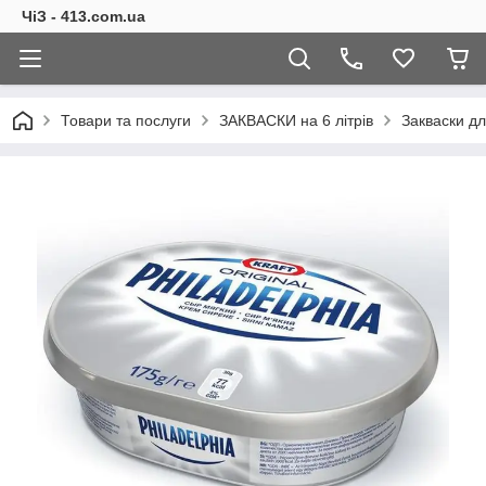
ЧіЗ - 413.com.ua
Товари та послуги
ЗАКВАСКИ на 6 літрів
Закваски дл