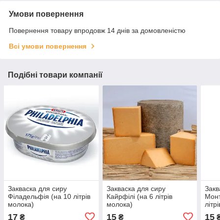
Умови повернення
Повернення товару впродовж 14 днів за домовленістю
Всі умови повернення
Подібні товари компанії
Закваска для сиру
Закваска для сиру
Закв
Філадельфія (на 10 літрів
Кайрфілі (на 6 літрів
Монт
молока)
молока)
літр
17
15
15
₴
₴