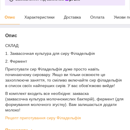
Опис
Характеристики
Доставка
Оплата
Умови п
Опис
СКЛАД:
1. Заквасочная культура для сиру Філадельфія
2. Фермент
Приготувати сир Філадельфія дуже просто навіть
починаючому сировару. Якщо ви тільки освоюєте це
захоплююче заняття, то сміливо включайте сир філадельфія
в список своїх найперших сирів. У вас обов'язково вийде!
В комплект входить все необхідне: закваска
(заквасочна культура молочнокислих бактерій), фермент (для
формування молочного згустку). Вам залишається додати
молоко!
Рецепт приготування сиру Філадельфія
Приховати