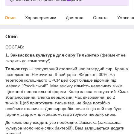
Опис
Характеристики
Доставка
Оплата
Умови п
Опис
СОСТАВ:
1. Закваскова культура для сиру Тильзитер
(фермент не
входить до комплекту!)
Тильзитер
— популярний столовий напівтвердий сир. Країна
походження: Німеччина, Швейцарія. Жирність: 30%. На
території колишнього СРСР цей сорт більше відомий під
маркою "Россійський". Має велику кількість невеликих вічків
щілинної неправильної форми. Колір злегка жовтуватий. Смак
збалансований, злегка вершковий. Час визрівання: до 2
тижнів. Щоб приготувати тильзитер, не буде потрібно
особливих навичок. Для сироробів-початківців цей сир буде
гарним стартом для знайомства з групою твердих сирів.
До комплекту входить усе необхідне: Закваска (закваскова
культура молочнокислих бактерій). Вам залишається додати
молоко!