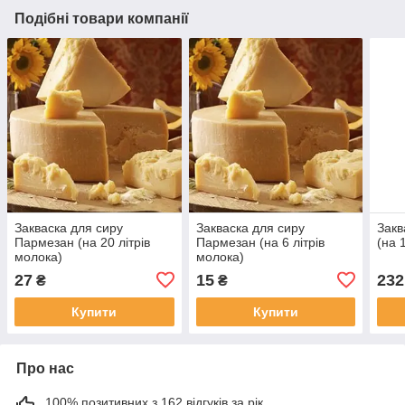
Подібні товари компанії
Закваска для сиру
Закваска для сиру
Закв
Пармезан (на 20 літрів
Пармезан (на 6 літрів
(на 
молока)
молока)
27
15
232
₴
₴
Купити
Купити
Про нас
100% позитивних з 162 відгуків за рік