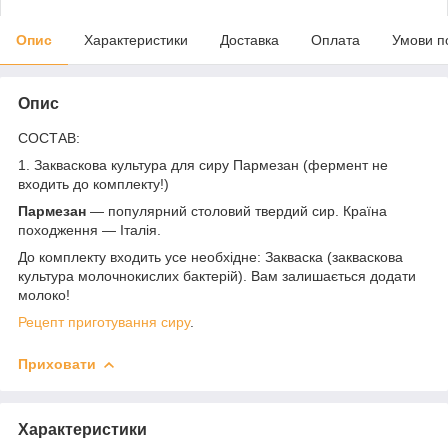
Опис
Характеристики
Доставка
Оплата
Умови п
Опис
СОСТАВ:
1. Закваскова культура для сиру Пармезан
(фермент не
входить до комплекту!)
Пармезан
— популярний столовий твердий сир. Країна
походження — Італія.
До комплекту входить усе необхідне: Закваска (закваскова
культура молочнокислих бактерій). Вам залишається додати
молоко!
Рецепт приготування сиру
.
Приховати
Характеристики