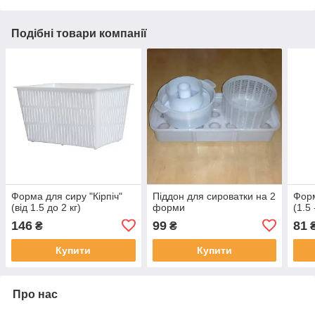
Подібні товари компанії
Форма для сиру "Кірпіч"
Піддон для сироватки на 2
Форм
(від 1.5 до 2 кг)
форми
(1.5 
146
99
81
₴
₴
Купити
Купити
Про нас