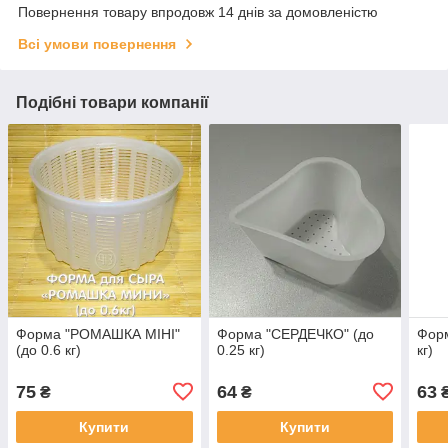
Повернення товару впродовж 14 днів за домовленістю
Всі умови повернення
Подібні товари компанії
Форма "РОМАШКА МІНІ"
Форма "СЕРДЕЧКО" (до
Форм
(до 0.6 кг)
0.25 кг)
кг)
75
64
63
₴
₴
Купити
Купити