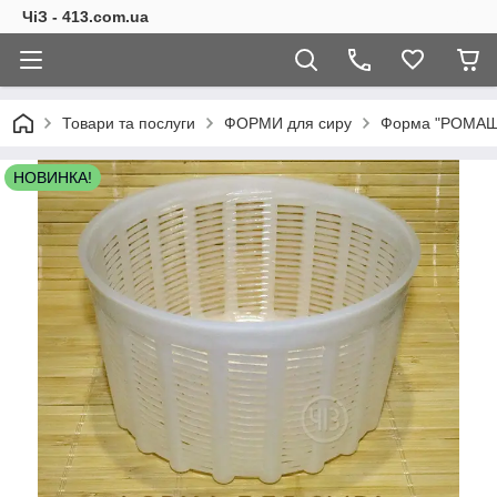
ЧіЗ - 413.com.ua
Товари та послуги
ФОРМИ для сиру
Форма "РОМАШКА
НОВИНКА!