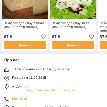
Закваска для сиру Качота
Закваска для сиру Фета
Закв
(на 100 літрів молока)
(на 100 літрів молока)
Моца
моло
87
87
87
₴
₴
Купити
Купити
Про нас
100% позитивних з 157 відгуків за рік
Працює з 13.02.2015
м. Дніпро
chiz.com.ua@gmail.com, Дніпро, Україна
Контакти