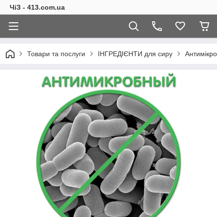
ЧіЗ - 413.com.ua
Товари та послуги
ІНГРЕДІЄНТИ для сиру
Антимікро