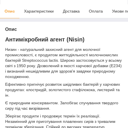
Опис
Характеристики
Доставка
Оплата
Умови п
Опис
Антимікробний агент (Nisin)
Низин - натуральний захисний агент для молочної
промисловості, є продуктом життєдіяльності молочнокислих
бактерій Streptococcus lactis. Широко застосовується у всьому
світі з 1950 року. Дозволений в якості харчової добавки (Е234)
і визнаний нешкідливим для здоров'я завдяки природному
походженню.
Ефективно пригнічує розвиток шкідливих бактерій у харчових
продуктах: клостридій, золотистого стафілокока, листерий та
ін.
Є природним консервантом. Запобігає спучування твердого
сиру під час визрівання.
Зберігає продукти і продовжує термін їх реалізації.
Незамінний для приготування плавлених сирів з тривалим
терміном зберігання. Стійкий до високих температур.