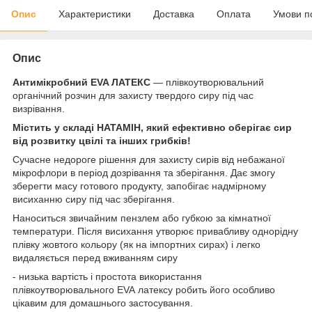
Опис
Характеристики
Доставка
Оплата
Умови п
Опис
Антимікробний
EVA ЛАТЕКС
— плівкоутворювальний
органічний розчин для захисту твердого сиру під час
визрівання.
Містить у складі НАТАМІН, який ефективно оберігає сир
від розвитку цвілі та інших грибків!
Сучасне недороге рішення для захисту сирів від небажаної
мікрофлори в період дозрівання та зберігання. Дає змогу
зберегти масу готового продукту, запобігає надмірному
висиханню сиру під час зберігання.
Наноситься звичайним пензлем або губкою за кімнатної
температури. Після висихання утворює привабливу однорідну
плівку жовтого кольору (як на імпортних сирах) і легко
видаляється перед вживанням сиру
- низька вартість і простота використання
плівкоутворювального EVA латексу робить його особливо
цікавим для домашнього застосування.