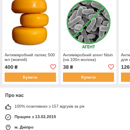
Антимікробний латекс 500
Антимікробний агент Nisin
Анти
мл (жовтий)
(на 100л молока)
для 
400
38
126
₴
₴
Купити
Купити
Про нас
100% позитивних з 157 відгуків за рік
Працює з 13.02.2015
м. Дніпро