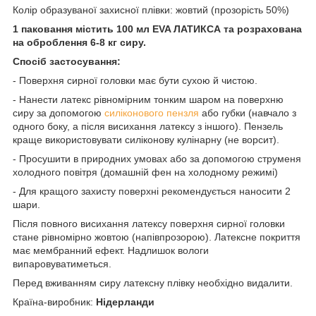
Колір образуваної захисної плівки: жовтий (прозорість 50%)
1 паковання містить 100 мл EVA ЛАТИКСА та розрахована
на оброблення 6-8 кг сиру.
Спосіб застосування:
- Поверхня сирної головки має бути сухою й чистою.
- Нанести латекс рівномірним тонким шаром на поверхню
сиру за допомогою
силіконового пензля
або губки (навчало з
одного боку, а після висихання латексу з іншого). Пензель
краще використовувати силіконову кулінарну (не ворсит).
- Просушити в природних умовах або за допомогою струменя
холодного повітря (домашній фен на холодному режимі)
- Для кращого захисту поверхні рекомендується наносити 2
шари.
Після повного висихання латексу поверхня сирної головки
стане рівномірно жовтою (напівпрозорою). Латексне покриття
має мембранний ефект. Надлишок вологи
випаровуватиметься.
Перед вживанням сиру латексну плівку необхідно видалити.
Країна-виробник:
Нідерланди