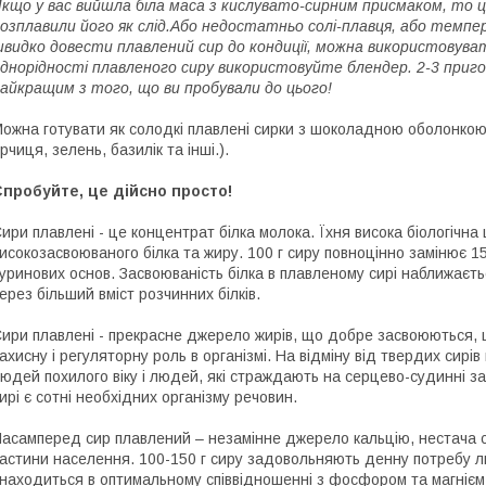
кщо у вас вийшла біла маса з кислувато-сирним присмаком, то ц
озплавили його як слід.Або недостатньо солі-плавця, або темп
видко довести плавлений сир до кондиції, можна використовувати
днорідності плавленого сиру використовуйте блендер. 2-3 приг
айкращим з того, що ви пробували до цього!
ожна готувати як солодкі плавлені сирки з шоколадною оболонкою, і
ірчиця, зелень, базилік та інші.).
пробуйте, це дійсно просто!
ири плавлені - це концентрат білка молока. Їхня висока біологічна 
исокозасвоюваного білка та жиру. 100 г сиру повноцінно замінює 15
уринових основ. Засвоюваність білка в плавленому сирі наближаєть
ерез більший вміст розчинних білків.
ири плавлені - прекрасне джерело жирів, що добре засвоюються, 
ахисну і регуляторну роль в організмі. На відміну від твердих сирі
юдей похилого віку і людей, які страждають на серцево-судинні зах
ирі є сотні необхідних організму речовин.
асамперед сир плавлений – незамінне джерело кальцію, нестача сп
астини населення. 100-150 г сиру задовольняють денну потребу лю
находиться в оптимальному співвідношенні з фосфором та магнієм,