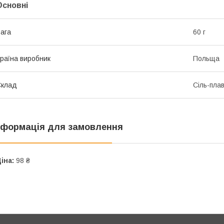
Основні
ага
60 г
раїна виробник
Польща
Склад
Сіль-пла
нформація для замовлення
іна:
98 ₴