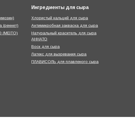
Ингредиенты для сыра
имозин)
Хлористый кальций для сыра
 (реннет)
Антимикробная закваска для сыра
 (MEITO)
Натуральный краситель для сыра
АННАТО
Воск для сыра
Латекс для вызревания сыра
ПЛАВИСОЛЬ для плавленого сыра