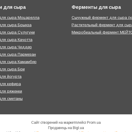
и для сыра
Ферменты для сыра
 для сыра Моцарелла
Сычужный фермент для сыра (х
для сыра Брынза
Растительный фермент для сыра
для сыра Сулугуни
Микробиальный фермент МЕЙТО
для сыра Качотта
для сыра Чеддер
для сыра Пармезан
для сыра Камамбер
для сыра Бри
для йогурта
для кефира
для ряженки
для сметаны
Сайт створений на маркетплейсі
Prom.ua
Продавець на Bigl.ua