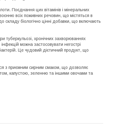
слоти. Поєднання цих вітамінів і мінеральних
оєнню всіх поживних речовин, що містяться в
до складу біологічно цінні добавки, що включають
 при туберкульозі, хронічних захворюваннях
я інфекцій можна застосовувати негострі
бактерій. Це чудовий дієтичний продукт, що
ься з приємним сирним смаком, що дозволяє
латом, капустою, зеленню та іншими овочами та