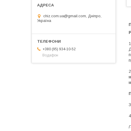
chiz.com.ua@gmail.com, Дніпро,
Україна
1
Д
+380 (95) 934-10-52
п
Водафон
п
2
м
м
3
4
Г