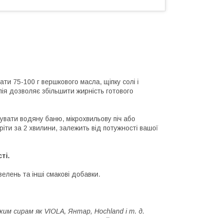
и 75-100 г вершкового масла, щіпку солі і
ія дозволяє збільшити жирність готового
вувати водяну баню, мікрохвильову піч або
ріти за 2 хвилини, залежить від потужності вашої
ті.
елень та інші смакові добавки.
им сирам як VIOLA, Янтар, Hochland і т. д.