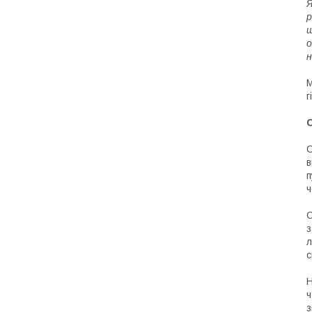
Я
р
ш
о
н
М
г
С
С
в
п
ч
С
з
л
с
Н
ч
з