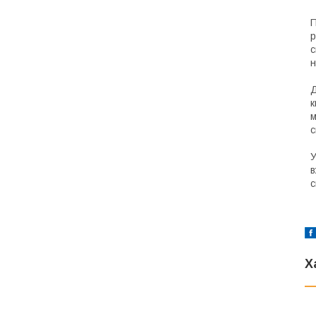
П
р
с
н
Д
к
м
с
У
в
с
Х