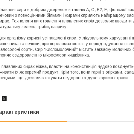
лавлені сири є добрим джерелом вітамінів А, О, В2, Е, фолієвої ки
ечовин з повноцінними білками і жирами сприяють найкращому засв
ирах. Технологія виготовлення плавлених сирів дозволяє вводити 
атуральну зелень, гриби, паприку.
ля організму корисні усі плавлені сири. У лікувальному харчуванні
ишечника та печінки, при переломах кісток, у період одужання післ
алосолоні сорти. Сир "Кисломолочний" містить закваску молочних 
прияє оздоровленню мікрофлори кишківника.
 плавлених сирах ніжна, пластична консистенція чудово поєднуєт
живати їх як окремий продукт. Крім того, вони гарні з огірками, са
пеціями, що дозволяє готувати недорогі та дуже корисні страви.
арактеристики