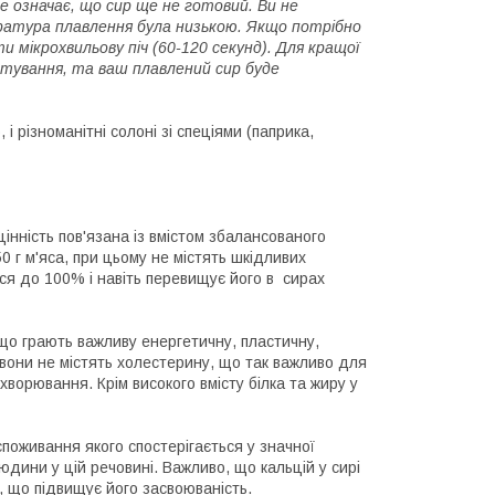
е означає, що сир ще не готовий. Ви не
ература плавлення була низькою. Якщо потрібно
 мікрохвильову піч (60-120 секунд). Для кращої
отування, та ваш плавлений сир буде
 різноманітні солоні зі спеціями (паприка,
цінність пов'язана із вмістом збалансованого
0 г м'яса, при цьому не містять шкідливих
ся до 100% і навіть перевищує його в сирах
що грають важливу енергетичну, пластичну,
в вони не містять холестерину, що так важливо для
ворювання. Крім високого вмісту білка та жиру у
оживання якого спостерігається у значної
дини у цій речовині. Важливо, що кальцій у сирі
 що підвищує його засвоюваність.