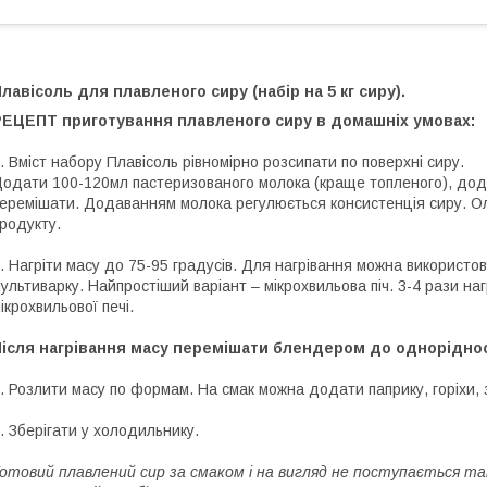
Плавісоль
для плавленого сиру (набір на 5 кг сиру).
РЕЦЕПТ приготування плавленого сиру в домашніх умовах:
. Вміст набору Плавісоль рівномірно розсипати по поверхні сиру.
одати 100-120мл пастеризованого молока (краще топленого), додат
еремішати. Додаванням молока регулюється консистенція сиру. Ол
родукту.
. Нагріти масу до 75-95 градусів. Для нагрівання можна використо
ультиварку. Найпростіший варіант – мікрохвильова піч. 3-4 рази наг
ікрохвильової печі.
Після нагрівання масу перемішати блендером до одноріднос
. Розлити масу по формам. На смак можна додати паприку, горіхи, з
. Зберігати у холодильнику.
отовий плавлений сир за смаком і на вигляд не поступається так