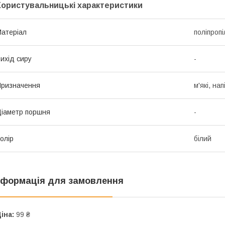
Користувальницькі характеристики
атеріал
поліпропі
ихід сиру
-
ризначення
м'які, на
іаметр поршня
-
олір
білий
нформація для замовлення
іна:
99 ₴