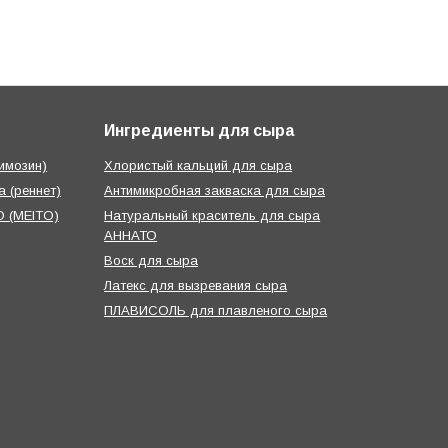
Ингредиенты для сыра
имозин)
Хлористый кальций для сыра
 (реннет)
Антимикробная закваска для сыра
 (MEITO)
Натуральный краситель для сыра
АННАТО
Воск для сыра
Латекс для вызревания сыра
ПЛАВИСОЛЬ для плавленого сыра