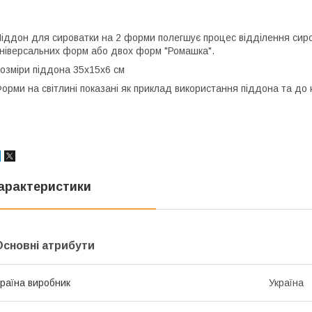
іддон для сироватки на 2 форми полегшує процес відділення сиро
ніверсальних форм або двох форм "Ромашка".
озміри піддона 35х15х6 см
орми на світлині показані як приклад використання піддона та до 
арактеристики
Основні атрибути
раїна виробник
Україна