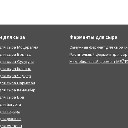
и для сыра
Ферменты для сыра
 для сыра Моцарелла
Сычужный фермент для сыра (х
для сыра Брынза
Растительный фермент для сыра
для сыра Сулугуни
Микробиальный фермент МЕЙТО
для сыра Качотта
для сыра Чеддер
для сыра Пармезан
для сыра Камамбер
для сыра Бри
для йогурта
для кефира
для ряженки
для сметаны