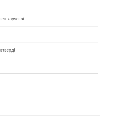
лен харчової
півтверді