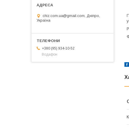
П
chiz.com.ua@gmail.com, Дніпро,
Україна
у
Р
Ф
+380 (95) 934-10-52
Водафон
Х
К