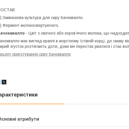
СОСТАВ:
) Закваскова культура для сиру Качоквалло.
) Фермент молокосвертуючого.
Качокавалло
- Цвіт з овечого або коров’ячого молока, що надходи
ачоквалло має вигляд краплі в жорсткому їстівній корці, до смаку ві
ирий згусток розтягають доти, доки він перестає рватися і стає во
ецепт приготування сиру Качоквалло
арактеристики
Основні атрибути