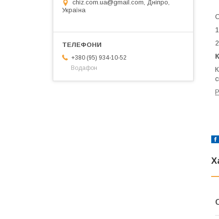
chiz.com.ua@gmail.com, Дніпро,
Україна
1
2
+380 (95) 934-10-52
Водафон
К
с
Р
Х