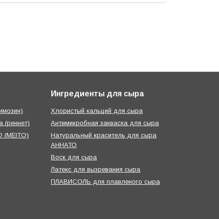
Ингредиенты для сыра
имозин)
Хлористый кальций для сыра
 (реннет)
Антимикробная закваска для сыра
 (MEITO)
Натуральный краситель для сыра
АННАТО
Воск для сыра
Латекс для вызревания сыра
ПЛАВИСОЛЬ для плавленого сыра