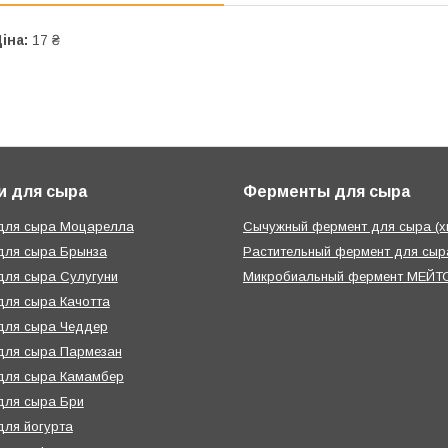
іна:
17 ₴
и для сыра
Ферменты для сыра
 для сыра Моцарелла
Сычужный фермент для сыра (х
для сыра Брынза
Растительный фермент для сыра
для сыра Сулугуни
Микробиальный фермент МЕЙТО
для сыра Качотта
для сыра Чеддер
для сыра Пармезан
для сыра Камамбер
для сыра Бри
для йогурта