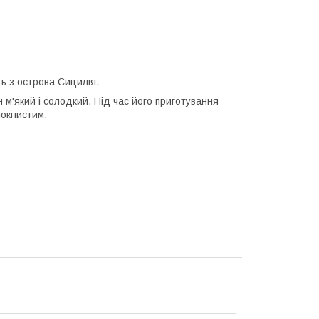
ть з острова Сицилія.
н м'який і солодкий. Під час його приготування
локнистим.