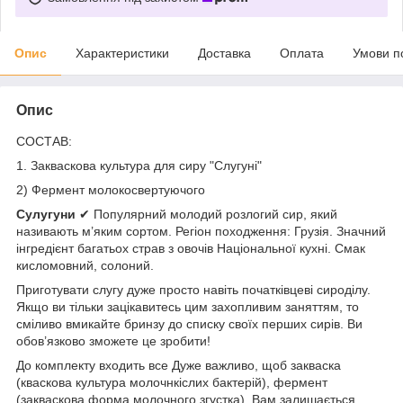
Опис
Характеристики
Доставка
Оплата
Умови п
Опис
СОСТАВ:
1. Закваскова культура для сиру "Слугуні"
2) Фермент молокосвертуючого
Сулугуни
✔ Популярний молодий розлогий сир, який
називають м’яким сортом. Регіон походження: Грузія. Значний
інгредієнт багатьох страв з овочів Національної кухні. Смак
кисломовний, солоний.
Приготувати слугу дуже просто навіть початківцеві сироділу.
Якщо ви тільки зацікавитесь цим захопливим заняттям, то
сміливо вмикайте бринзу до списку своїх перших сирів. Ви
обов’язково зможете це зробити!
До комплекту входить все Дуже важливо, щоб закваска
(кваскова культура молочнкіслих бактерій), фермент
(закваскова форма молочного згустка). Вам залишається