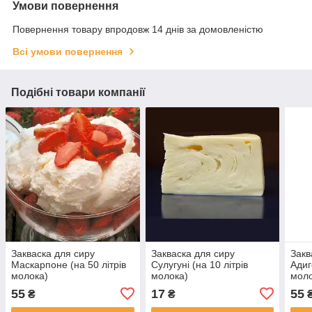
Умови повернення
Повернення товару впродовж 14 днів за домовленістю
Всі умови повернення
Подібні товари компанії
Закваска для сиру
Закваска для сиру
Закв
Маскарпоне (на 50 літрів
Сулугуні (на 10 літрів
Адиг
молока)
молока)
моло
55
17
55
₴
₴