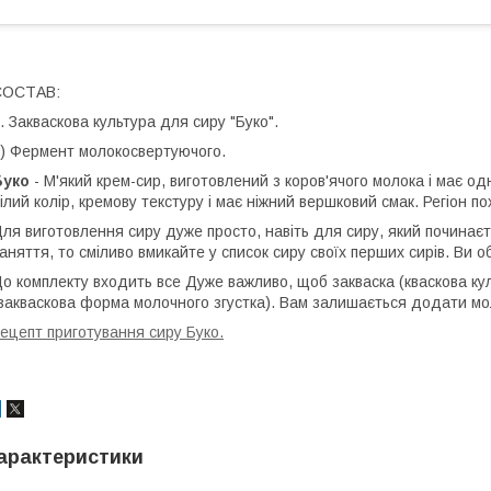
СОСТАВ:
. Закваскова культура для сиру "Буко".
) Фермент молокосвертуючого.
Буко
- М'який крем-сир, виготовлений з коров'ячого молока і має о
ілий колір, кремову текстуру і має ніжний вершковий смак. Регіон п
ля виготовлення сиру дуже просто, навіть для сиру, який починаєт
аняття, то сміливо вмикайте у список сиру своїх перших сирів. Ви 
о комплекту входить все Дуже важливо, щоб закваска (кваскова ку
закваскова форма молочного згустка). Вам залишається додати мо
ецепт приготування сиру Буко.
арактеристики