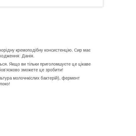
днорідну кремоподібну консистенцію. Сир має
оходження: Данія.
ься. Якщо ви тільки приголомшуєте це цікаве
обов’язково зможете це зробити!
льтура молочнкіслих бактерій), фермент
локо!