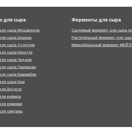
и для сыра
Ферменты для сыра
 для сыра Моцарелла
Сычужный фермент для сыра (х
для сыра Брынза
Растительный фермент для сыра
для сыра Сулугуни
Микробиальный фермент МЕЙТО
для сыра Качотта
для сыра Чеддер
для сыра Пармезан
для сыра Камамбер
для сыра Бри
для йогурта
для кефира
для ряженки
для сметаны