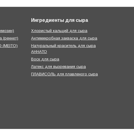
Ингредиенты для сыра
имозин)
Хлористый кальций для сыра
 (реннет)
Антимикробная закваска для сыра
 (MEITO)
Натуральный краситель для сыра
АННАТО
Воск для сыра
Латекс для вызревания сыра
ПЛАВИСОЛЬ для плавленого сыра