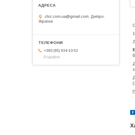
chiz.com.ua@gmail.com, Дніпро,
Україна
1
2
+380 (95) 934-10-52
б
Водафон
Д
з
Д
(
Р
Х