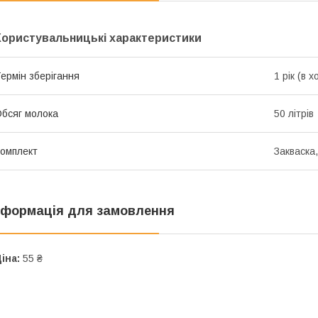
Користувальницькі характеристики
ермін зберігання
1 рік (в 
бсяг молока
50 літрів
омплект
Закваска
нформація для замовлення
іна:
55 ₴