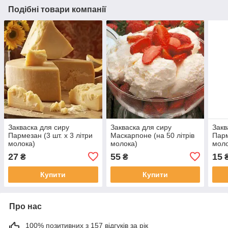
Подібні товари компанії
Закваска для сиру
Закваска для сиру
Закв
Пармезан (3 шт. х 3 літри
Маскарпоне (на 50 літрів
Парм
молока)
молока)
моло
27
55
15
₴
₴
Купити
Купити
Про нас
100% позитивних з 157 відгуків за рік