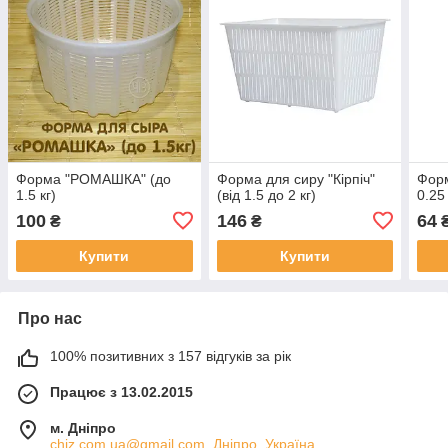
Форма "РОМАШКА" (до
Форма для сиру "Кірпіч"
Фор
1.5 кг)
(від 1.5 до 2 кг)
0.25 
100
146
64
₴
₴
Купити
Купити
Про нас
100% позитивних з 157 відгуків за рік
Працює з 13.02.2015
м. Дніпро
chiz.com.ua@gmail.com, Дніпро, Україна