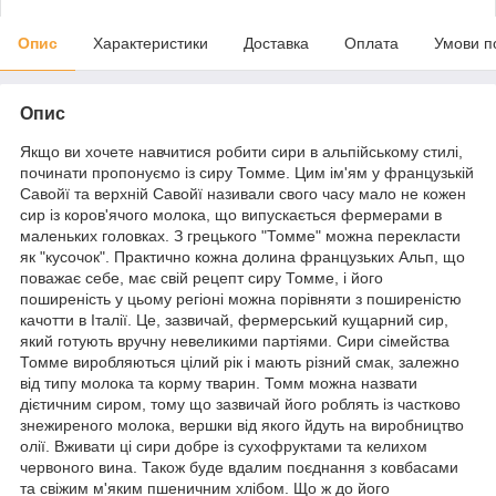
Опис
Характеристики
Доставка
Оплата
Умови п
Опис
Якщо ви хочете навчитися робити сири в альпійському стилі,
починати пропонуємо із сиру Томме. Цим ім'ям у французькій
Савойї та верхній Савойї називали свого часу мало не кожен
сир із коров'ячого молока, що випускається фермерами в
маленьких головках. З грецького "Томме" можна перекласти
як "кусочок". Практично кожна долина французьких Альп, що
поважає себе, має свій рецепт сиру Томме, і його
поширеність у цьому регіоні можна порівняти з поширеністю
качотти в Італії. Це, зазвичай, фермерський кущарний сир,
який готують вручну невеликими партіями. Сири сімейства
Томме виробляються цілий рік і мають різний смак, залежно
від типу молока та корму тварин. Томм можна назвати
дієтичним сиром, тому що зазвичай його роблять із частково
знежиреного молока, вершки від якого йдуть на виробництво
олії. Вживати ці сири добре із сухофруктами та келихом
червоного вина. Також буде вдалим поєднання з ковбасами
та свіжим м'яким пшеничним хлібом. Що ж до його