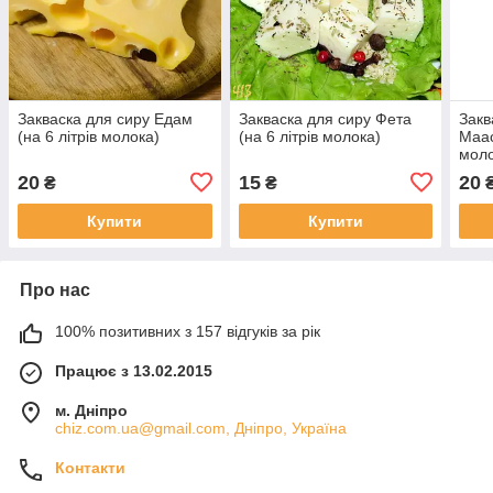
Закваска для сиру Едам
Закваска для сиру Фета
Закв
(на 6 літрів молока)
(на 6 літрів молока)
Маас
моло
20
15
20
₴
₴
Купити
Купити
Про нас
100% позитивних з 157 відгуків за рік
Працює з 13.02.2015
м. Дніпро
chiz.com.ua@gmail.com, Дніпро, Україна
Контакти