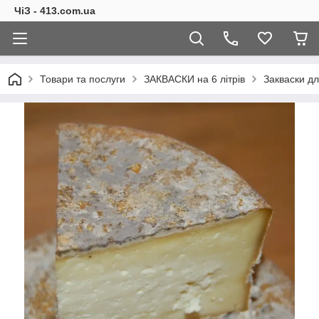
ЧіЗ - 413.com.ua
Товари та послуги
ЗАКВАСКИ на 6 літрів
Закваски дл