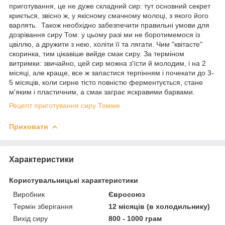
приготування, це не дуже складний сир: тут основний секрет
криється, звісно ж, у якісному смачному молоці, з якого його
варлять. Також необхідно забезпечити правильні умови для
дозрівання сиру Том: у цьому разі ми не боротимемося із
цвіллю, а дружити з нею, холіти її та лягати. Чим "квітасте"
скоринка, тим цікавіше вийде смак сиру. За терміном
витримки: звичайно, цей сир можна з'їсти й молодим, і на 2
місяці, але краще, все ж запастися терпінням і почекати до 3-
5 місяців, коли сирне тісто повністю ферментується, стане
м'яким і пластичним, а смак заграє яскравими барвами.
Рецепт приготування сиру Томме
Приховати
Характеристики
Користувальницькі характеристики
Виробник
Євросоюз
Термін зберігання
12 місяців (в холодильнику)
Вихід сиру
800 - 1000 грам