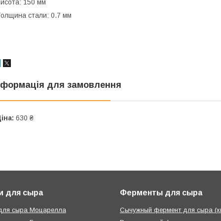
исота: 150 мм
олщина стали: 0.7 мм
нформація для замовлення
іна:
630 ₴
и для сыра
Ферменты для сыра
 для сыра Моцарелла
Сычужный фермент для сыра (х