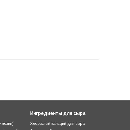
Ингредиенты для сыра
имозин)
Хлористый кальций для сыра