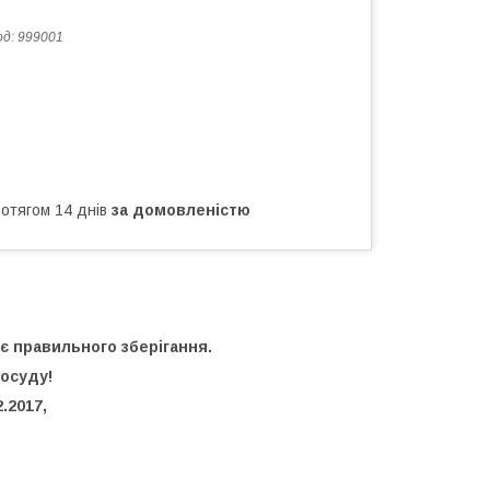
од:
999001
ротягом 14 днів
за домовленістю
ує правильного зберігання.
посуду!
.2017,