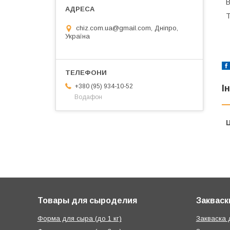
В
Т
chiz.com.ua@gmail.com, Дніпро,
Україна
+380 (95) 934-10-52
І
Водафон
Ц
Товары для сыроделия
Закваск
Форма для сыра (до 1 кг)
Закваска