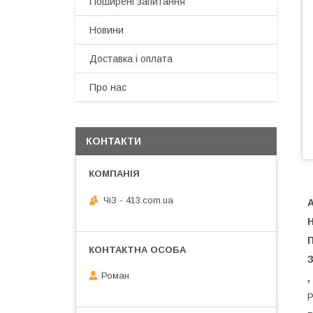
Поширені запитання
Новини
Доставка і оплата
Про нас
КОНТАКТИ
ЧiЗ - 413.com.ua
А
Н
П
З
Роман
,
Р