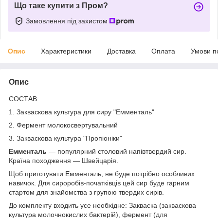
Що таке купити з Пром?
Замовлення під захистом
Опис
Характеристики
Доставка
Оплата
Умови п
Опис
СОСТАВ:
1. Закваскова культура для сиру "Емменталь"
2. Фермент молокосвертувальний
3. Закваскова культура "Пропіоніки"
Емменталь
— популярний столовий напівтвердий сир.
Країна походження — Швейцарія.
Щоб приготувати Емменталь, не буде потрібно особливих
навичок. Для сироробів-початківців цей сир буде гарним
стартом для знайомства з групою твердих сирів.
До комплекту входить усе необхідне: Закваска (закваскова
культура молочнокислих бактерій), фермент (для