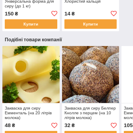
Універсальна форма для
Хлористий кальцій
сиру (до 1 кг)
150
14
₴
₴
Купити
Купити
Подібні товари компанії
Закваска для сиру
Закваска для сиру Белпер
Закв
Емменталь (на 20 літрів
Кнолле з перцем (на 10
Емме
молока)
літрів молока)
моло
48
32
105
₴
₴