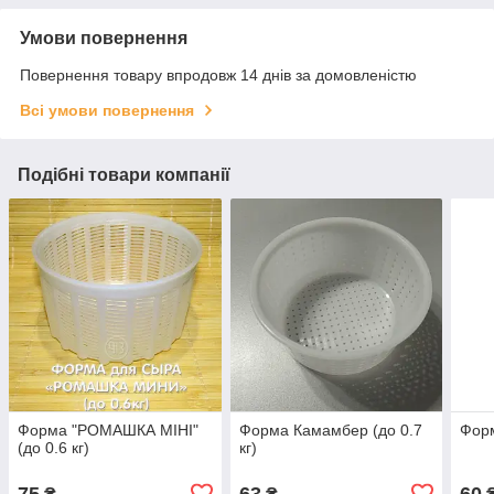
Умови повернення
Повернення товару впродовж 14 днів за домовленістю
Всі умови повернення
Подібні товари компанії
Форма "РОМАШКА МІНІ"
Форма Камамбер (до 0.7
Фор
(до 0.6 кг)
кг)
75
63
60