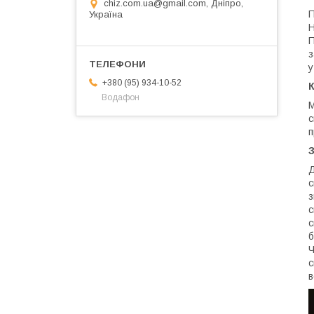
chiz.com.ua@gmail.com, Дніпро,
П
Україна
Н
П
з
у
+380 (95) 934-10-52
К
Водафон
М
с
п
З
Д
с
з
с
с
б
Ч
с
в