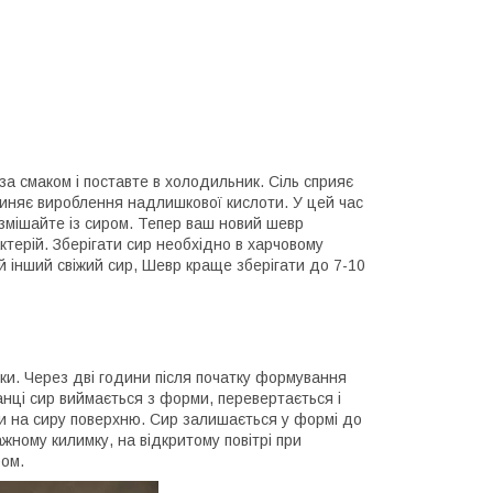
о за смаком і поставте в холодильник. Сіль сприяє
пиняє вироблення надлишкової кислоти. У цей час
 змішайте із сиром. Тепер ваш новий шевр
терій. Зберігати сир необхідно в харчовому
ий інший свіжий сир, Шевр краще зберігати до 7-10
ки. Через дві години після початку формування
анці сир виймається з форми, перевертається і
ри на сиру поверхню. Сир залишається у формі до
жному килимку, на відкритому повітрі при
ом.