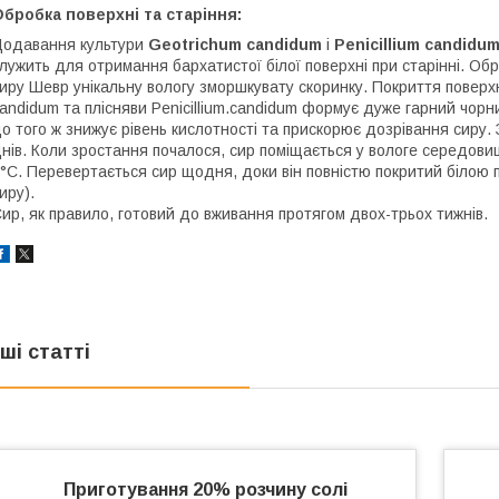
бробка поверхні та старіння:
одавання культури
Geotrichum candidum
і
Penicillium candidu
лужить для отримання бархатистої білої поверхні при старінні. Об
иру Шевр унікальну вологу зморшкувату скоринку. Покриття поверх
andidum та плісняви Penicillium.candidum формує дуже гарний чор
о того ж знижує рівень кислотності та прискорює дозрівання сиру.
нів. Коли зростання почалося, сир поміщається у вологе середови
°С. Перевертається сир щодня, доки він повністю покритий білою 
иру).
ир, як правило, готовий до вживання протягом двох-трьох тижнів.
нші статті
Приготування 20% розчину солі