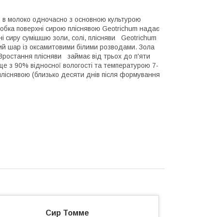
m
в молоко одночасно з основною культурою
робка поверхні сирою пліснявою Geotrichum надає
ні сиру сумішшю золи, солі, плісняви Geotrichum
ний шар із оксамитовими білими розводами. Зола
 Зростання плісняви займає від трьох до п'яти
ще з 90% відносної вологості та температурою 7-
пліснявою (близько десяти днів після формування
Сир Томме