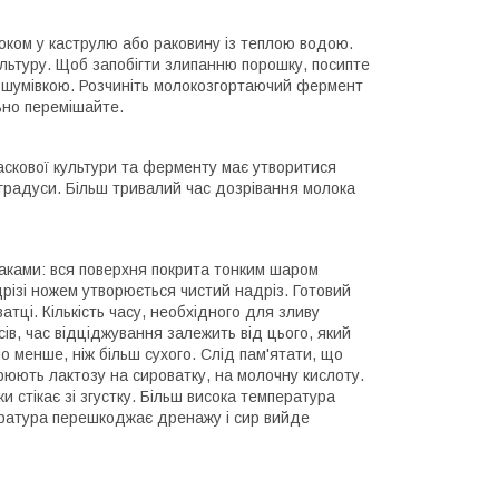
локом у каструлю або раковину із теплою водою.
льтуру. Щоб запобігти злипанню порошку, посипте
о шумівкою. Розчиніть молокозгортаючий фермент
ьно перемішайте.
васкової культури та ферменту має утворитися
 градуси. Більш тривалий час дозрівання молока
аками: вся поверхня покрита тонким шаром
дрізі ножем утворюється чистий надріз. Готовий
атці. Кількість часу, необхідного для зливу
ів, час відціджування залежить від цього, який
о менше, ніж більш сухого. Слід пам'ятати, що
рюють лактозу на сироватку, на молочну кислоту.
и стікає зі згустку. Більш висока температура
пература перешкоджає дренажу і сир вийде