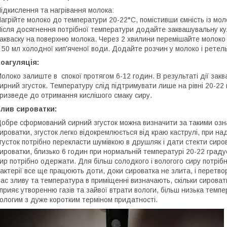
ідкислення та нагрівання молока:
агрійте молоко до температури 20-22°C, помістивши ємність із мо
ісля досягнення потрібної температури додайте заквашувальну ку
акваску на поверхню молока. Через 2 хвилини перемішайте молок
 50 мл холодної кип'яченої води. Додайте розчин у молоко і ретел
оагуляція:
олоко залиште в спокої протягом 6-12 годин. В результаті дії зак
ирний згусток. Температуру слід підтримувати лише на рівні 20-22
ризведе до отримання кислішого смаку сиру.
лив сироватки:
обре сформований сирний згусток можна визначити за такими озн
ироватки, згусток легко відокремлюється від краю каструлі, при на
густок потрібно перекласти шумівкою в друшляк і дати стекти сиров
ироватки, близько 6 годин при нормальній температурі 20-22 градус
ир потрібно одержати. Для більш солодкого і вологого сиру потрібн
актерії все ще працюють доти, доки сироватка не злита, і перетво
ас зливу та температура в приміщенні визначають, скільки сироватк
прияє утворенню газів та зайвої втрати вологи, більш низька тем
ологим з дуже коротким терміном придатності.