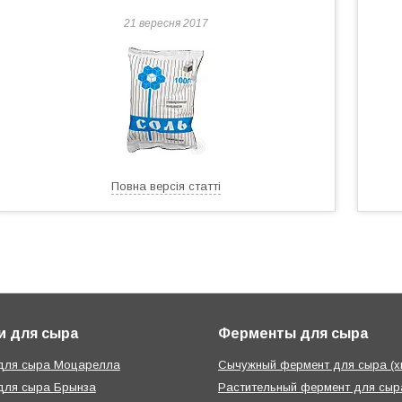
21 вересня 2017
Повна версія статті
и для сыра
Ферменты для сыра
 для сыра Моцарелла
Сычужный фермент для сыра (х
для сыра Брынза
Растительный фермент для сыра