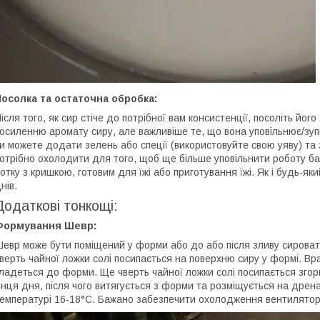
осолка та остаточна обробка:
ісля того, як сир стіче до потрібної вам консистенції, посоліть йог
осиленню аромату сиру, але важливіше те, що вона уповільнює/зу
и можете додати зелень або спеції (використовуйте свою уяву) та
отрібно охолодити для того, щоб ще більше уповільнити роботу бак
отку з кришкою, готовим для їжі або приготування їжі. Як і будь-як
нів.
Додаткові тонкощі:
Формування Шевр:
евр може бути поміщений у форми або до або після зливу сироват
верть чайної ложки солі посипається на поверхню сиру у формі. Вр
ладеться до форми. Ще чверть чайної ложки солі посипається зго
інця дня, після чого витягується з форми та розміщується на дрена
емпературі 16-18°С. Бажано забезпечити охолодження вентилятор