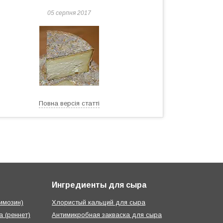
05 серпня 2017
Повна версія статті
Ингредиенты для сыра
имозин)
Хлористый кальций для сыра
 (реннет)
Антимикробная закваска для сыра