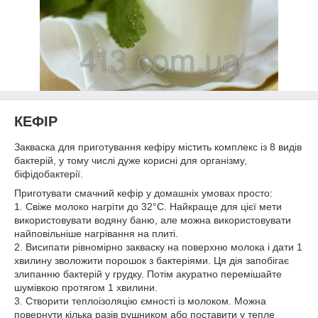
КЕФІР
Закваска для приготування кефіру містить комплекс із 8 видів
бактерій, у тому числі дуже корисні для організму,
біфідобактерії.
Приготувати смачний кефір у домашніх умовах просто:
1. Свіже молоко нагріти до 32°С. Найкраще для цієї мети
використовувати водяну баню, але можна використовувати
найповільніше нагрівання на плиті.
2. Висипати рівномірно закваску на поверхню молока і дати 1
хвилину зволожити порошок з бактеріями. Ця дія запобігає
злипанню бактерій у грудку. Потім акуратно перемішайте
шумівкою протягом 1 хвилини.
3. Створити теплоізоляцію ємності із молоком. Можна
повернути кілька разів рушником або поставити у тепле