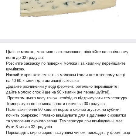
Цілісне молоко, можливо пастеризоване, підігрійте на повільному
вогні до 32 градусів.
Розсипте закваску по поверхні молока і за хвилину перемішайте
шумівкою.
Накрийте кришкою ємність з молоком і залиште в теплому місці
на 40-60 хвилин для активації закваски.
Додайте розчинений у воді фермент, ретельно перемішайте і
дайте молоко спокій ще на 90 хвилин (не перемішуйте!).
Протягом цього часу також необхідно підтримувати температуру.
Температура не повинна впасти нижче за 30 градусів.
Після закінчення 90 хвилин поріжте сирний згусток на кубики і
почніть обережно і плавно вимішувати для відділення сироватки
та утворення сирного зерна. Температура при вимішуванні має
бути близько 32 градусів.
Перекладіть сирне зерно наступним чином: викладіть у формі шар