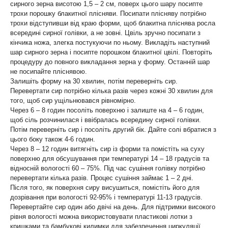
сирного зерна висотою 1,5 – 2 см, поверх цього шару посипте
трохи порошку блакитної плісняви. Посипати плісняву потрібно
трохи відступивши від краю форми, щоб блакитна пліснява росла
всередині сирної голівки, а не зовні. Цвіль зручно посипати з
кінчика ножа, злегка постукуючи по ньому. Викладіть наступний
шар сирного зерна і посипте порошком блакитної цвілі. Повторіть
процедуру до повного викладання зерна у форму. Останній шар
не посипайте пліснявою.
Залишіть форму на 30 хвилин, потім переверніть сир.
Перевертати сир потрібно кілька разів через кожні 30 хвилин для
того, щоб сир ущільнювався рівномірно.
Через 6 – 8 годин посоліть поверхню і залиште на 4 – 6 годин,
щоб сіль розчинилася і ввібралась всередину сирної голівки.
Потім переверніть сир і посоліть другий бік. Дайте солі вбратися з
цього боку також 4-6 годин.
Через 8 – 12 годин витягніть сир із форми та помістіть на суху
поверхню для обсушування при температурі 14 – 18 градусів та
відносній вологості 60 – 75%. Під час сушіння голівку потрібно
перевертати кілька разів. Процес сушіння займає 1 – 2 дні.
Після того, як поверхня сиру висушиться, помістіть його для
дозрівання при вологості 92-95% і температурі 11-13 градусів.
Перевертайте сир один або двічі на день. Для підтримки високого
рівня вологості можна використовувати пластикові лотки з
кришками та бамбукові килимки для забезпечення циркуляції