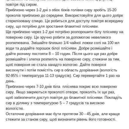
повітря під сиром.
Приблизно через 1-2 дні з обох боків голівки сиру зробіть 15-20
проколів приблизно до середини. Використовуйте для цього добре
стерилізовану спицю. Це робиться для доступу повітря всередину
сиру, що потрібно для зростання блакитної плісняви.
Ще приблизно через 1-2 дні потрібно розпорошити білу плісняву на
поверхню сиру. Це зручно робити за допомогою невеликого
розпилювача. Змішайте близько 1/4 чайної ложки солі на 100 мл
води та додайте порошок білої плісняви. Добре розмішайте і
дайте розчину постояти 8 – 10 годин. Після цього ще раз добре
розмішайте і злегка розпиліть на поверхню сиру, стежачи за тим,
щоб поверхня не стала занадто вологою. Дайте поверхні
висохнути і потім помістіть сир в область дозрівання (вологість
92-95% і температура 11-13 градусів). Сир перевертайте 1 раз на
день.
Приблизно через 7-10 днів біла пліснява покриє всю поверхню
сиру. Якщо закриються проколоті отвори, проколіть їх ще раз,
щоб забезпечити доступ повітря до блакитної плісняви. Покладіть
сир в ділянку з температурою 5 – 7 градусів та високою
вологістю.
Остаточне дозрівання має бути протягом 30 - 45 днів, але краще
стежити за станом сиру, щоб визначити рівень його готовності.