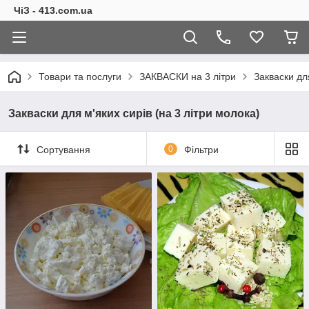
ЧіЗ - 413.com.ua
Товари та послуги
ЗАКВАСКИ на 3 літри
Закваски для
Закваски для м'яких сирів (на 3 літри молока)
Сортування
0
Фільтри