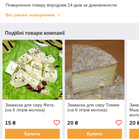
Повернення товару впродовж 14 днів за домовленістю
Всі умови повернення
Подібні товари компанії
Закваска для сиру Фета
Закваска для сиру Томме
Закв
(на 6 літрів молока)
(на 6 літрів молока)
Маас
моло
15
20
20
₴
₴
Купити
Купити