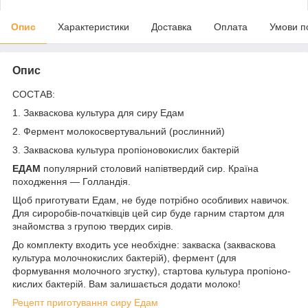
Опис
Характеристики
Доставка
Оплата
Умови п
Опис
СОСТАВ:
1. Закваскова культура для сиру Едам
2. Фермент молокосвертувальний (рослинний)
3. Закваскова культура пропіоновокислих бактерій
ЕДАМ
популярний столовий напівтвердий сир. Країна
походження — Голландія.
Щоб приготувати Едам, не буде потрібно особливих навичок.
Для сироробів-початківців цей сир буде гарним стартом для
знайомства з групою твердих сирів.
До комплекту входить усе необхідне: закваска (закваскова
культура молочнокислих бактерій), фермент (для
формування молочного згустку), стартова культура пропіоно-
кислих бактерій. Вам залишається додати молоко!
Рецепт приготування сиру Едам