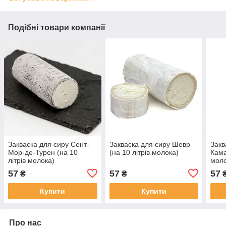
Подібні товари компанії
Закваска для сиру Сент-
Закваска для сиру Шевр
Закв
Мор-де-Турен (на 10
(на 10 літрів молока)
Кама
літрів молока)
моло
57
57
57
₴
₴
Купити
Купити
Про нас