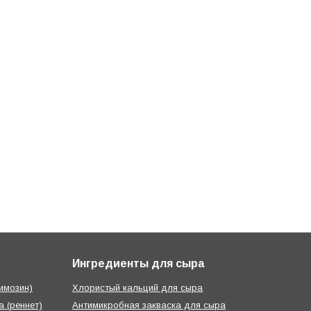
Ингредиенты для сыра
имозин)
Хлористый кальций для сыра
 (реннет)
Антимикробная закваска для сыра