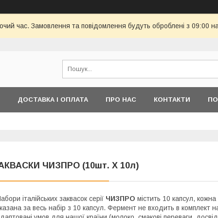
бочий час. Замовлення та повідомлення будуть оброблені з 09:00 н
ДОСТАВКА І ОПЛАТА
ПРО НАС
КОНТАКТИ
ПО
АКВАСКИ ЧИЗПРО (10шт. Х 10л)
абори італійських заквасок серії
ЧИЗПРО
містить 10 капсул, кожна
казана за весь набір з 10 капсул. Фермент не входить в комплект 
даптовані умов для нашої країни (молоко, смакові переваги, досвід,