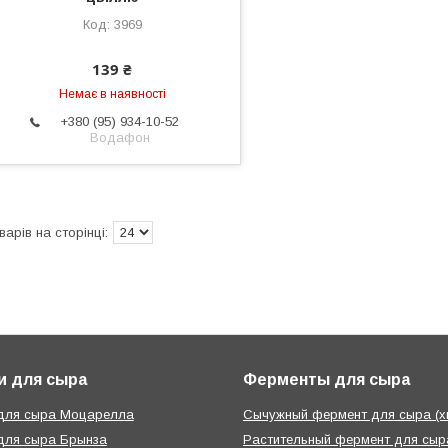
3969
139 ₴
Немає в наявності
+380 (95) 934-10-52
Водафон
и для сыра
Ферменты для сыра
 для сыра Моцарелла
Сычужный фермент для сыра (х
для сыра Брынза
Растительный фермент для сыра