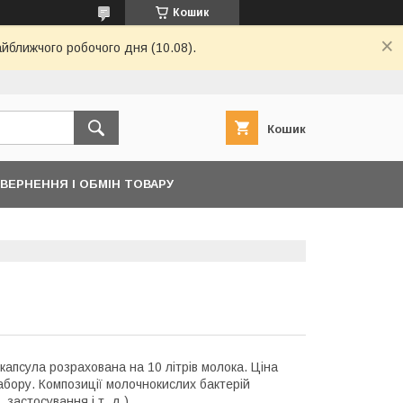
Кошик
айближчого робочого дня (10.08).
Кошик
ВЕРНЕННЯ І ОБМІН ТОВАРУ
 капсула розрахована на 10 літрів молока. Ціна
набору. Композиції молочнокислих бактерій
 застосування і т. д.)